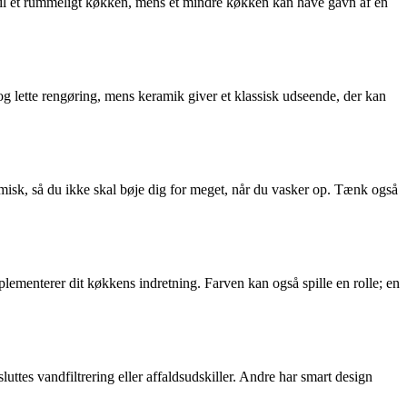
l til et rummeligt køkken, mens et mindre køkken kan have gavn af en
 og lette rengøring, mens keramik giver et klassisk udseende, der kan
omisk, så du ikke skal bøje dig for meget, når du vasker op. Tænk også
lementerer dit køkkens indretning. Farven kan også spille en rolle; en
es vandfiltrering eller affaldsudskiller. Andre har smart design