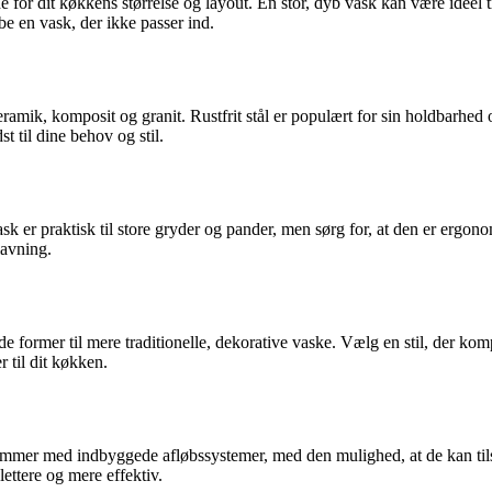
de for dit køkkens størrelse og layout. En stor, dyb vask kan være idee
e en vask, der ikke passer ind.
eramik, komposit og granit. Rustfrit stål er populært for sin holdbarhed
st til dine behov og stil.
k er praktisk til store gryder og pander, men sørg for, at den er ergon
lavning.
 former til mere traditionelle, dekorative vaske. Vælg en stil, der komp
r til dit køkken.
er med indbyggede afløbssystemer, med den mulighed, at de kan tilslutt
ttere og mere effektiv.