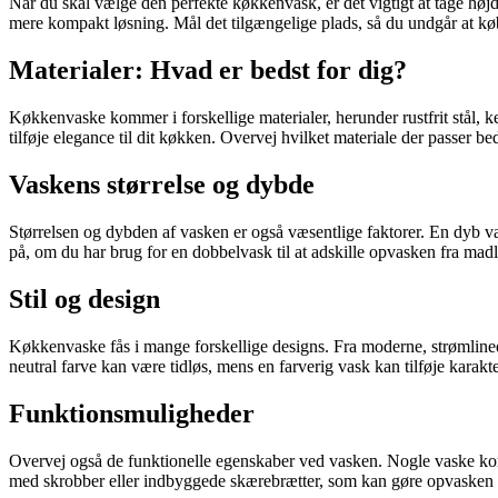
Når du skal vælge den perfekte køkkenvask, er det vigtigt at tage høj
mere kompakt løsning. Mål det tilgængelige plads, så du undgår at køb
Materialer: Hvad er bedst for dig?
Køkkenvaske kommer i forskellige materialer, herunder rustfrit stål, k
tilføje elegance til dit køkken. Overvej hvilket materiale der passer bed
Vaskens størrelse og dybde
Størrelsen og dybden af vasken er også væsentlige faktorer. En dyb vas
på, om du har brug for en dobbelvask til at adskille opvasken fra mad
Stil og design
Køkkenvaske fås i mange forskellige designs. Fra moderne, strømlinede
neutral farve kan være tidløs, mens en farverig vask kan tilføje karakte
Funktionsmuligheder
Overvej også de funktionelle egenskaber ved vasken. Nogle vaske komm
med skrobber eller indbyggede skærebrætter, som kan gøre opvasken le